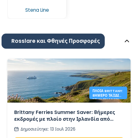
Stena Line
Rosslare και Φθηνές Προσφορές
ΠΛΟΊΑ BRITTANY:
8ΉΜΕΡΟ ΤΑΞΊΔΙ
ΣΤΗΝ ΙΡΛΑΝΔΊΑ
ΑΠΌ 349€
Brittany Ferries Summer Saver: 8ήμερες
εκδρομές με πλοίο στην Ιρλανδία από
349€ μετ' επιστροφής
Δημοσιεύτηκε
:
13 Ιουλ 2026