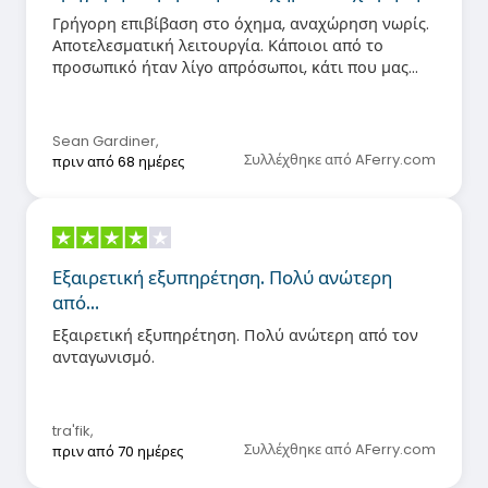
Γρήγορη επιβίβαση στο όχημα, αναχώρηση νωρίς.
Αποτελεσματική λειτουργία. Κάποιοι από το
προσωπικό ήταν λίγο απρόσωποι, κάτι που μας
εξέπληξε, οπότε αξίζει να εξετάσουμε αν θα
έπρεπε να προσλάβουμε νέους ανθρώπους, ειδικά
προσωρινούς εργαζόμενους, καθώς αυτό μπορεί
Sean Gardiner
,
να βελτιώσει την εμπειρία και την αφοσίωση του
Συλλέχθηκε από AFerry.com
πριν από 68 ημέρες
πελάτη. Χαίρομαι που βλέπω χώρο για σκύλους
στο κατάστρωμα. Το πλοίο ήταν καθαρό με
τεράστιο και ποικίλο αφορολόγητο κατάστημα.
Άφιξη στην ώρα του.
Εξαιρετική εξυπηρέτηση. Πολύ ανώτερη
από…
Εξαιρετική εξυπηρέτηση. Πολύ ανώτερη από τον
ανταγωνισμό.
tra'fik
,
Συλλέχθηκε από AFerry.com
πριν από 70 ημέρες