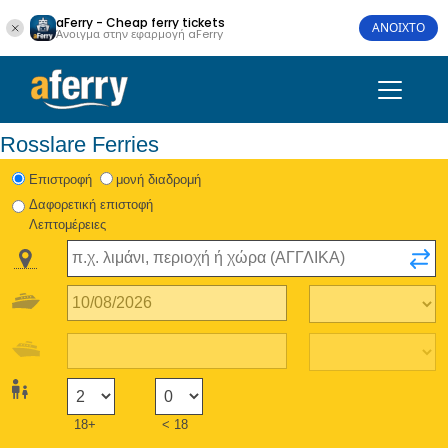
aFerry - Cheap ferry tickets
ΑΝΟΙΧΤΟ
Άνοιγμα στην εφαρμογή aFerry
Rosslare Ferries
Eπιστροφή
μονή διαδρομή
Δαφορετική επιστοφή
Λεπτομέρειες
18+
< 18