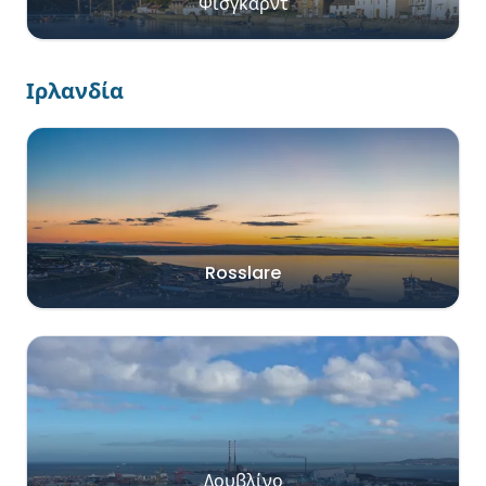
Φίσγκαρντ
Ιρλανδία
Rosslare
Δουβλίνο