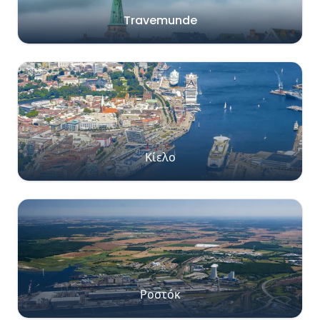
Travemunde
Κίελο
Ροστόκ