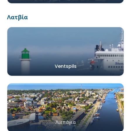
Λατβία
Ventspils
Λιεπάγια