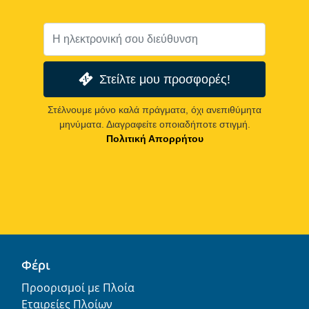
Στείλτε μου προσφορές!
Στέλνουμε μόνο καλά πράγματα, όχι ανεπιθύμητα
μηνύματα. Διαγραφείτε οποιαδήποτε στιγμή.
Πολιτική Απορρήτου
Φέρι
Προορισμοί με Πλοία
Εταιρείες Πλοίων