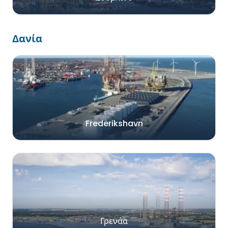
Δανία
Frederikshavn
Γρενάα