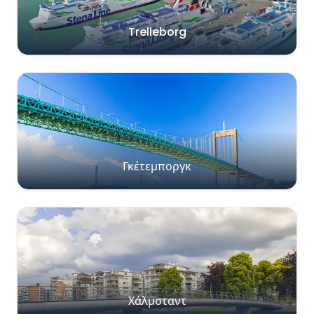
Trelleborg
Γκέτεμποργκ
Χάλμσταντ