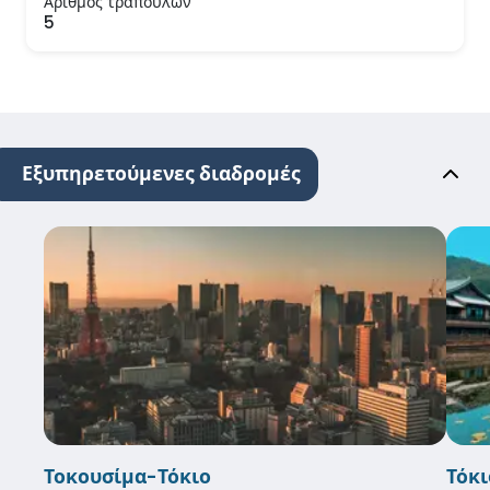
Αριθμός τραπουλών
5
Εξυπηρετούμενες διαδρομές
Τοκουσίμα-Τόκιο
Τόκ