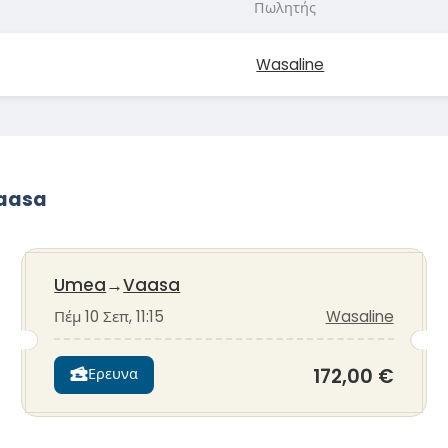
Πωλητής
Wasaline
Vaasa
Umea
→
Vaasa
Πέμ 10 Σεπ, 11:15
Wasaline
172,00 €
Ερευνα