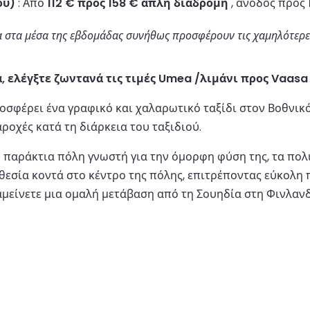
ού)
: Από
112 € προς 158 € απλή διαδρομή
, άνοδος προς
α στα μέσα της εβδομάδας συνήθως προσφέρουν τις χαμηλότερες 
α, ελέγξτε ζωντανά τις τιμές Umea /λιμάνι προς Vaasa 
ροσφέρει ένα γραφικό και χαλαρωτικό ταξίδι στον Βοθνι
ροχές κατά τη διάρκεια του ταξιδιού.
η παράκτια πόλη γνωστή για την όμορφη φύση της, τα πολ
οθεσία κοντά στο κέντρο της πόλης, επιτρέποντας εύκολ
ναμείνετε μια ομαλή μετάβαση από τη Σουηδία στη Φινλαν