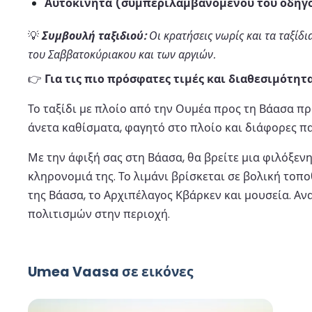
Αυτοκίνητα (συμπεριλαμβανομένου του οδηγ
💡
Συμβουλή ταξιδιού:
Οι κρατήσεις νωρίς και τα ταξίδι
του Σαββατοκύριακου και των αργιών.
👉
Για τις πιο πρόσφατες τιμές και διαθεσιμότητ
Το ταξίδι με πλοίο από την Ουμέα προς τη Βάασα π
άνετα καθίσματα, φαγητό στο πλοίο και διάφορες πα
Με την άφιξή σας στη Βάασα, θα βρείτε μια φιλόξεν
κληρονομιά της. Το λιμάνι βρίσκεται σε βολική τοπ
της Βάασα, το Αρχιπέλαγος Κβάρκεν και μουσεία. Α
πολιτισμών στην περιοχή.
Umea Vaasa σε εικόνες