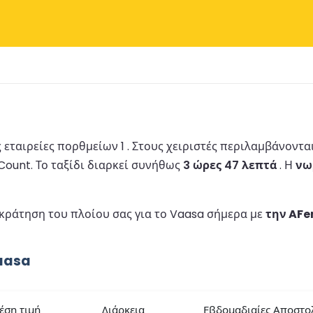
εταιρείες πορθμείων 1 .
Στους χειριστές περιλαμβάνοντα
sCount.
Το ταξίδι διαρκεί συνήθως
3 ώρες 47 λεπτά
.
Η
νω
 κράτηση του πλοίου σας για το Vaasa σήμερα με
την AFe
aasa
έση τιμή
Διάρκεια
Εβδομαδιαίες Αποστο