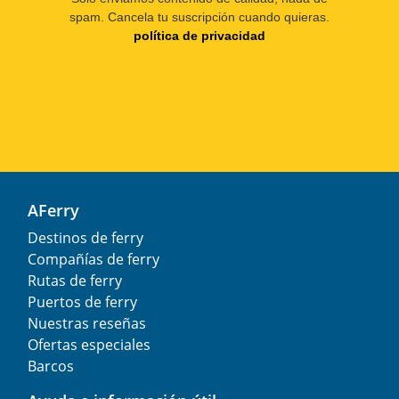
spam. Cancela tu suscripción cuando quieras.
política de privacidad
AFerry
Destinos de ferry
Compañías de ferry
Rutas de ferry
Puertos de ferry
Nuestras reseñas
Ofertas especiales
Barcos