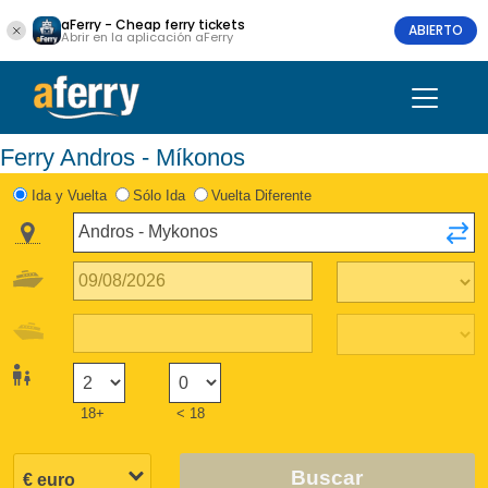
aFerry - Cheap ferry tickets
ABIERTO
Abrir en la aplicación aFerry
Ferry Andros - Míkonos
Ida y Vuelta
Sólo Ida
Vuelta Diferente
18+
< 18
Buscar