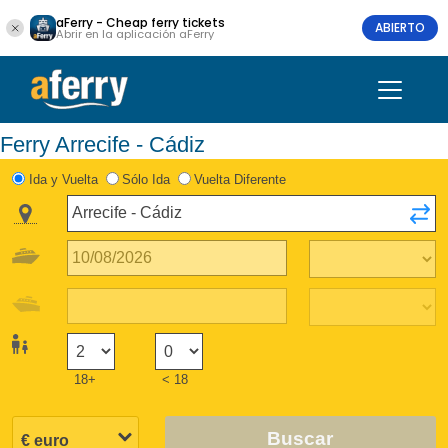
aFerry - Cheap ferry tickets
ABIERTO
Abrir en la aplicación aFerry
Ferry Arrecife - Cádiz
Ida y Vuelta
Sólo Ida
Vuelta Diferente
18+
< 18
Buscar