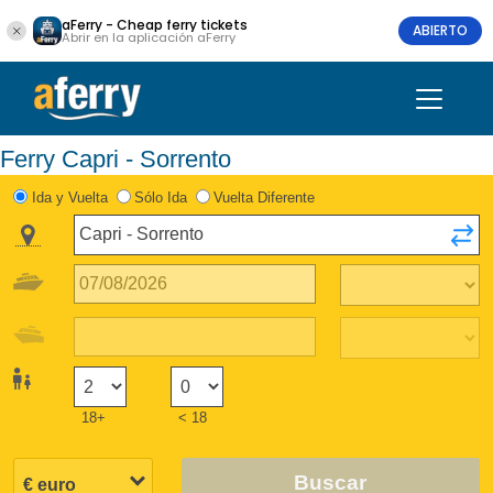
aFerry - Cheap ferry tickets
ABIERTO
Abrir en la aplicación aFerry
Ferry Capri - Sorrento
Ida y Vuelta
Sólo Ida
Vuelta Diferente
18+
< 18
Buscar