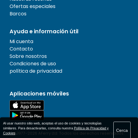
Ofertas especiales
Barcos
Ayuda e información útil
Mi cuenta
Contacto
Sobre nosotros
Condiciones de uso
política de privacidad
Aplicaciones móviles
Al usar nuestro sitio web, aceptas el uso de cookies y tecnologías
similares. Para desactivarlas, consulta nuestra
Política de Privacidad y
Cerca
© 1977-
2026
AFerry Ltd. Todos los derechos reservados..
Cookies
.