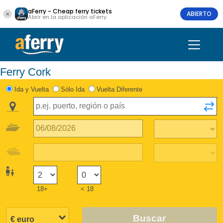
aFerry - Cheap ferry tickets
ABIERTO
Abrir en la aplicación aFerry
Ferry Cork
Ida y Vuelta
Sólo Ida
Vuelta Diferente
18+
< 18
Buscar