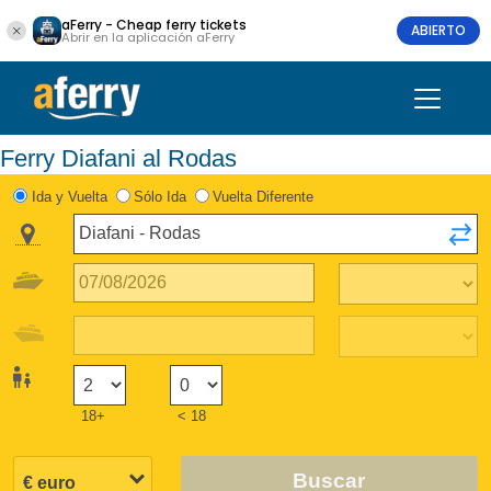
aFerry - Cheap ferry tickets
ABIERTO
Abrir en la aplicación aFerry
Ferry Diafani al Rodas
Ida y Vuelta
Sólo Ida
Vuelta Diferente
18+
< 18
Buscar