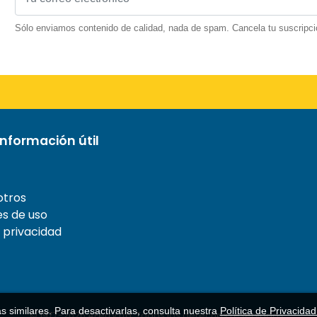
Sólo enviamos contenido de calidad, nada de spam. Cancela tu suscripci
nformación útil
otros
s de uso
e privacidad
as similares. Para desactivarlas, consulta nuestra
Política de Privacida
© 1977-
2026
AFerry Ltd. Todos los derechos reservados..