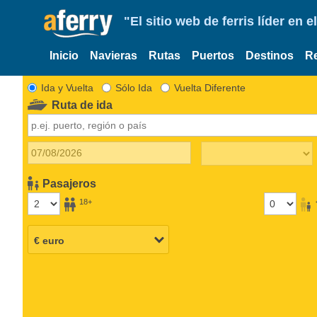
"El sitio web de ferris líder en
Inicio
Navieras
Rutas
Puertos
Destinos
R
Ida y Vuelta
Sólo Ida
Vuelta Diferente
Ruta de ida
Pasajeros
18+