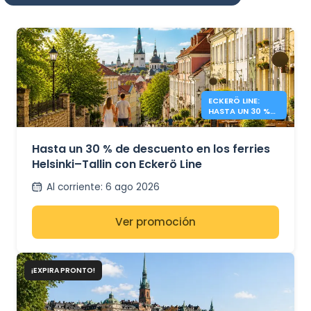
ECKERÖ LINE:
HASTA UN 30 %
EN HELSINKI –
TALLIN
Hasta un 30 % de descuento en los ferries
Helsinki–Tallin con Eckerö Line
Al corriente
:
6 ago 2026
Ver promoción
¡EXPIRA PRONTO!