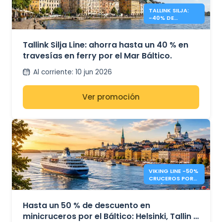
TALLINK SILJA:
-40% DE
DESCUENTO EN
CRUCES DEL MAR
BÁLTICO
Tallink Silja Line: ahorra hasta un 40 % en
travesías en ferry por el Mar Báltico.
Al corriente
:
10 jun 2026
Ver promoción
VIKING LINE -50%
CRUCEROS POR
EL BÁLTICO
Hasta un 50 % de descuento en
minicruceros por el Báltico: Helsinki, Tallin y