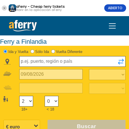
aFerry - Cheap ferry tickets
ABIERTO
Abrir en la aplicación aFerry
Ferry a Finlandia
Ida y Vuelta
Sólo Ida
Vuelta Diferente
18+
< 18
Buscar