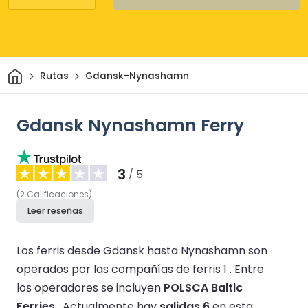
Inicio
Rutas
Gdansk-Nynashamn
Gdansk Nynashamn Ferry
3
/ 5
(
2
Calificaciones
)
Leer reseñas
Los ferris desde Gdansk hasta Nynashamn son
operados por las compañías de ferris 1 .
Entre
los operadores se incluyen
POLSCA Baltic
Ferries
.
Actualmente hay
salidas 6
en esta