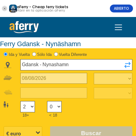
aFerry - Cheap ferry tickets
ABIERTO
Abrir en la aplicación aFerry
Ferry Gdansk - Nynäshamn
Ida y Vuelta
Sólo Ida
Vuelta Diferente
18+
< 18
Buscar