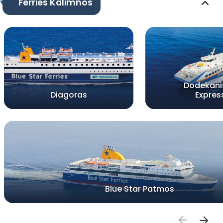
Ferries Kalimnos
Dodekani
Diagoras
Expres
Blue Star Patmos