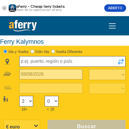
aFerry - Cheap ferry tickets
ABIERTO
Abrir en la aplicación aFerry
Ferry Kalymnos
Ida y Vuelta
Sólo Ida
Vuelta Diferente
18+
< 18
Buscar