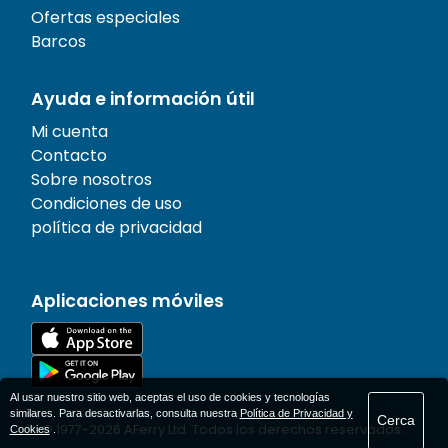
Ofertas especiales
Barcos
Ayuda e información útil
Mi cuenta
Contacto
Sobre nosotros
Condiciones de uso
política de privacidad
Aplicaciones móviles
Al usar nuestro sitio web, aceptas el uso de cookies y tecnologías
similares. Para desactivarlas, consulta nuestra
Política de Privacidad y
Cerca
© 1977-
2026
AFerry Ltd. Todos los derechos reservados..
Cookies
.