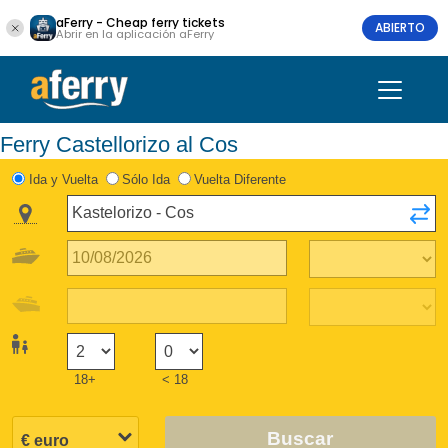
aFerry - Cheap ferry tickets
ABIERTO
Abrir en la aplicación aFerry
Ferry Castellorizo al Cos
Ida y Vuelta
Sólo Ida
Vuelta Diferente
18+
< 18
Buscar