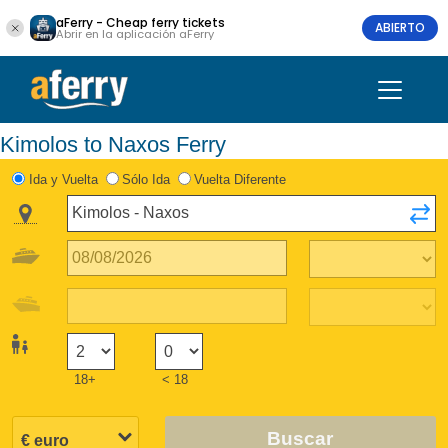
aFerry - Cheap ferry tickets
ABIERTO
Abrir en la aplicación aFerry
Kimolos to Naxos Ferry
Ida y Vuelta
Sólo Ida
Vuelta Diferente
18+
< 18
Buscar