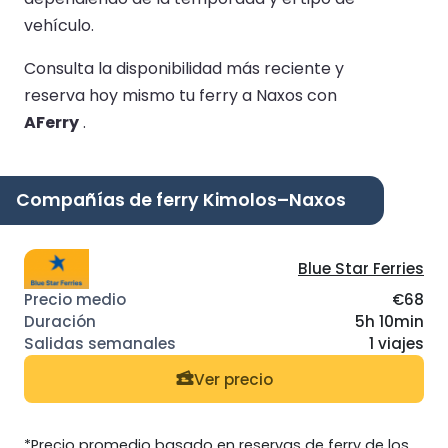
vehículo.
Consulta la disponibilidad más reciente y
reserva hoy mismo tu ferry a Naxos con
AFerry
.
Compañías de ferry Kimolos–Naxos
Blue Star Ferries
€68
5h 10min
1 viajes
Ver precio
*Precio promedio basado en reservas de ferry de los