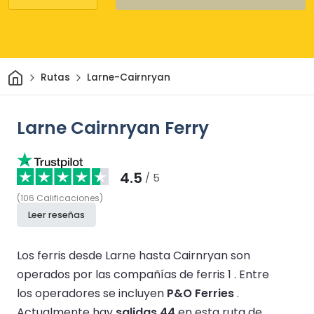
Inicio
Rutas
Larne-Cairnryan
Larne Cairnryan Ferry
4.5
/ 5
(
106
Calificaciones
)
Leer reseñas
Los ferris desde Larne hasta Cairnryan son
operados por las compañías de ferris 1 .
Entre
los operadores se incluyen
P&O Ferries
.
Actualmente hay
salidas 44
en esta ruta de