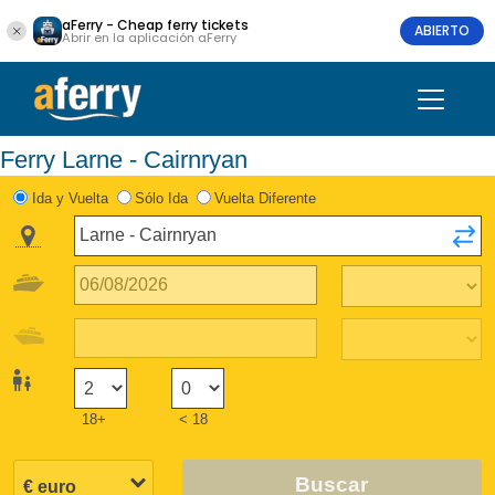
aFerry - Cheap ferry tickets
ABIERTO
Abrir en la aplicación aFerry
Ferry Larne - Cairnryan
Ida y Vuelta
Sólo Ida
Vuelta Diferente
18+
< 18
Buscar