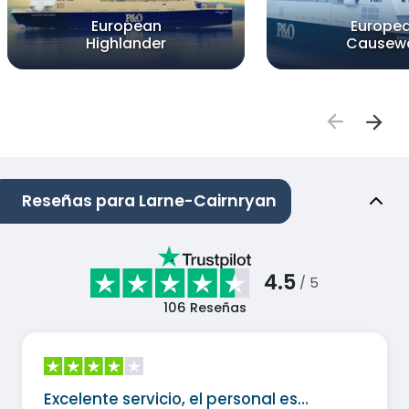
European
Europe
Highlander
Causew
Reseñas para Larne-Cairnryan
4.5
/ 5
106
Reseñas
Excelente servicio, el personal es…