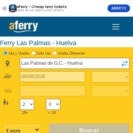
aFerry - Cheap ferry tickets
ABIERTO
Abrir en la aplicación aFerry
Ferry Las Palmas - Huelva
Ida y Vuelta
Sólo Ida
Vuelta Diferente
18+
< 18
Buscar