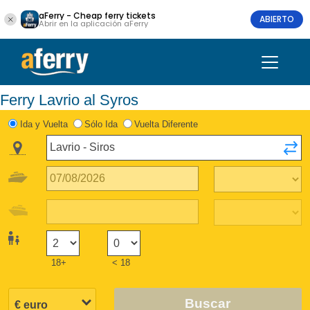
aFerry - Cheap ferry tickets
ABIERTO
Abrir en la aplicación aFerry
Ferry Lavrio al Syros
Ida y Vuelta
Sólo Ida
Vuelta Diferente
18+
< 18
Buscar