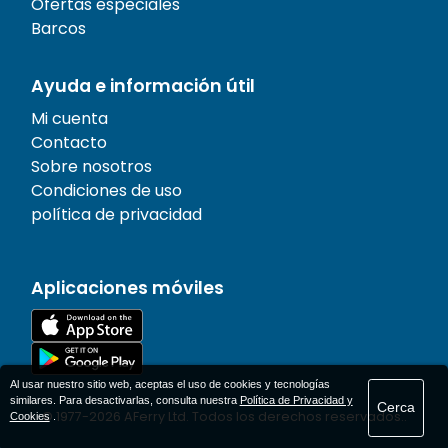
Ofertas especiales
Barcos
Ayuda e información útil
Mi cuenta
Contacto
Sobre nosotros
Condiciones de uso
política de privacidad
Aplicaciones móviles
Al usar nuestro sitio web, aceptas el uso de cookies y tecnologías
similares. Para desactivarlas, consulta nuestra
Política de Privacidad y
Cerca
© 1977-
2026
AFerry Ltd. Todos los derechos reservados..
Cookies
.