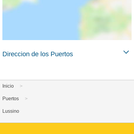
Direccion de los Puertos
Inicio
Puertos
Lussino