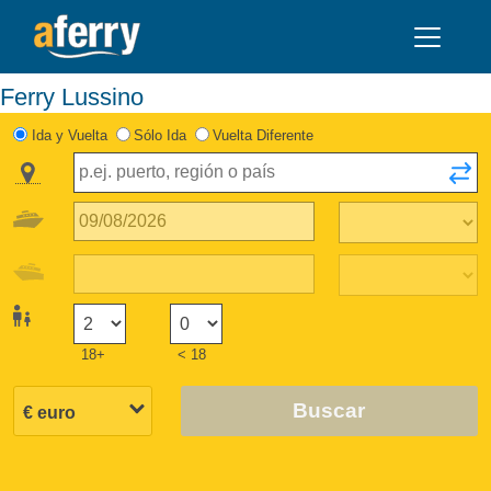
Ferry Lussino
Ida y Vuelta
Sólo Ida
Vuelta Diferente
18+
< 18
Buscar