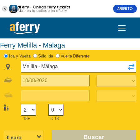
aFerry - Cheap ferry tickets
ABIERTO
Abrir en la aplicación aFerry
Ferry Melilla - Malaga
Ida y Vuelta
Sólo Ida
Vuelta Diferente
18+
< 18
Buscar