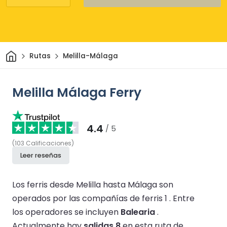
Inicio
Rutas
Melilla-Málaga
Melilla Málaga Ferry
4.4
/ 5
(
103
Calificaciones
)
Leer reseñas
Los ferris desde Melilla hasta Málaga son
operados por las compañías de ferris 1 .
Entre
los operadores se incluyen
Balearia
.
Actualmente hay
salidas 8
en esta ruta de