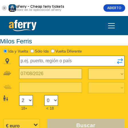
aFerry - Cheap ferry tickets
ABIERTO
Abrir en la aplicación aFerry
Milos Ferris
Ida y Vuelta
Sólo Ida
Vuelta Diferente
18+
< 18
Buscar