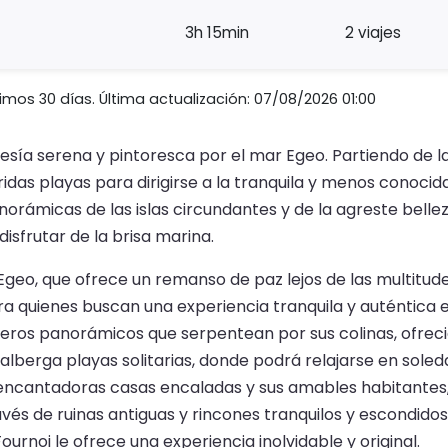
3h 15min
2 viajes
imos 30 días. Última actualización: 07/08/2026 01:00
esía serena y pintoresca por el mar Egeo. Partiendo de la 
das playas para dirigirse a la tranquila y menos conocida
anorámicas de las islas circundantes y de la agreste bellez
disfrutar de la brisa marina.
el Egeo, que ofrece un remanso de paz lejos de las multitu
ara quienes buscan una experiencia tranquila y auténtica en
deros panorámicos que serpentean por sus colinas, ofrec
alberga playas solitarias, donde podrá relajarse en soled
s encantadoras casas encaladas y sus amables habitantes, o
avés de ruinas antiguas y rincones tranquilos y escondidos
Fournoi le ofrece una experiencia inolvidable y original.