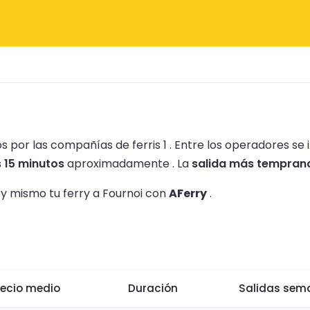
 por las compañías de ferris 1 .
Entre los operadores se 
 15 minutos
aproximadamente .
La
salida más temprana 
oy mismo tu ferry a Fournoi con
AFerry
.
recio medio
Duración
Salidas sem