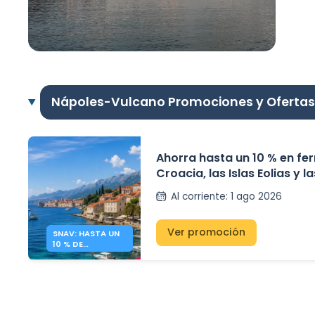
Nápoles-Vulcano Promociones y Ofertas
Ahorra hasta un 10 % en fer
Croacia, las Islas Eolias y la
Pontinas
Al corriente
:
1 ago 2026
Ver promoción
SNAV: HASTA UN
10 % DE
DESCUENTO A
CROACIA E ISLAS