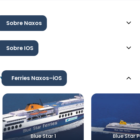
Sobre Naxos
Sobre IOS
Ferries Naxos–iOS
Blue Star 1
Blue Star 