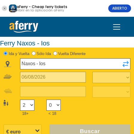
aFerry - Cheap ferry tickets
ABIERTO
Abrir en la aplicación aFerry
Ferry Naxos - Ios
Ida y Vuelta
Sólo Ida
Vuelta Diferente
18+
< 18
Buscar