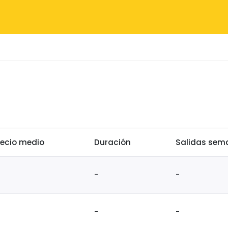
recio medio
Duración
Salidas sem
-
-
-
-