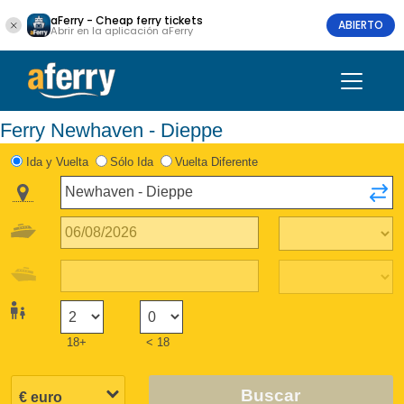
aFerry - Cheap ferry tickets
ABIERTO
Abrir en la aplicación aFerry
Ferry Newhaven - Dieppe
Ida y Vuelta
Sólo Ida
Vuelta Diferente
18+
< 18
Buscar