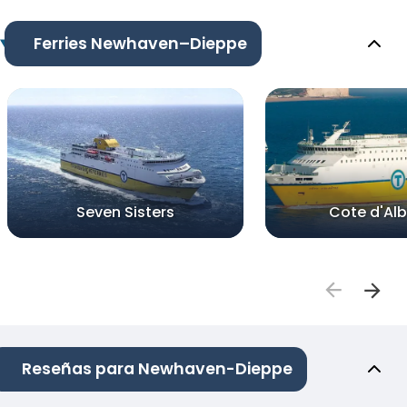
Ferries Newhaven–Dieppe
Seven Sisters
Cote d'Alb
Reseñas para Newhaven-Dieppe