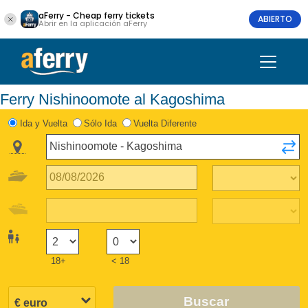
aFerry - Cheap ferry tickets
ABIERTO
Abrir en la aplicación aFerry
Ferry Nishinoomote al Kagoshima
Ida y Vuelta
Sólo Ida
Vuelta Diferente
18+
< 18
Buscar