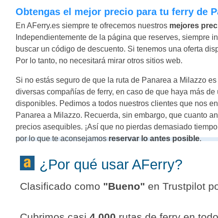
Obtengas el mejor precio para tu ferry de 
En AFerry.es siempre te ofrecemos nuestros
mejores prec
Independientemente de la página que reserves, siempre inc
buscar un código de descuento. Si tenemos una oferta disponi
Por lo tanto, no necesitará mirar otros sitios web.
Si no estás seguro de que la ruta de Panarea a Milazzo es 
diversas compañías de ferry, en caso de que haya más de u
disponibles. Pedimos a todos nuestros clientes que nos e
Panarea a Milazzo. Recuerda, sin embargo, que cuanto ant
precios asequibles. ¡Así que no pierdas demasiado tiempo
por lo que te aconsejamos
reservar lo antes posible
.
¿Por qué usar AFerry?
Clasificado como
"
Bueno
"
en Trustpilot po
Cubrimos casi
4.000
rutas de ferry en tod