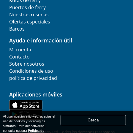
Rutas de ferry
Puertos de ferry
Nuestras reseñas
Ofertas especiales
Barcos
Ayuda e información útil
Mi cuenta
Contacto
Sobre nosotros
Condiciones de uso
política de privacidad
Aplicaciones móviles
Al usar nuestro sitio web, aceptas el
Cerca
uso de cookies y tecnologías
similares. Para desactivarlas,
consulta nuestra
Política de
© 1977-
2026
AFerry Ltd. Todos los derechos reservados..