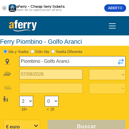
aFerry - Cheap ferry tickets
ABIERTO
Abrir en la aplicación aFerry
Ferry Piombino - Golfo Aranci
Ida y Vuelta
Sólo Ida
Vuelta Diferente
18+
< 18
Buscar