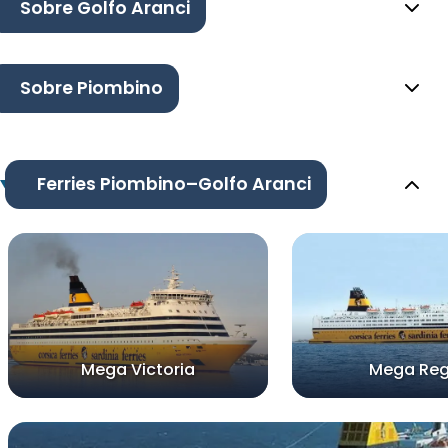
Sobre Golfo Aranci
Sobre Piombino
Ferries Piombino–Golfo Aranci
Mega Victoria
Mega Reg