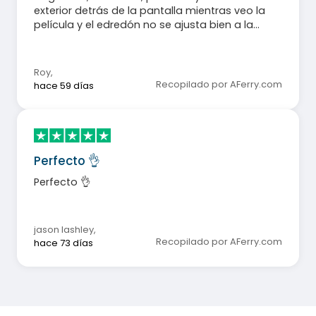
exterior detrás de la pantalla mientras veo la
película y el edredón no se ajusta bien a la
funda. Soy vegetariana y me hubiera gustado
tener más opciones.
Roy
,
Recopilado por AFerry.com
hace 59 días
Perfecto 👌
Perfecto 👌
jason lashley
,
Recopilado por AFerry.com
hace 73 días