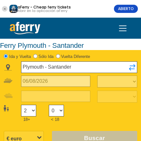
aFerry - Cheap ferry tickets
ABIERTO
Abrir en la aplicación aFerry
Ferry Plymouth - Santander
Ida y Vuelta
Sólo Ida
Vuelta Diferente
18+
< 18
Buscar