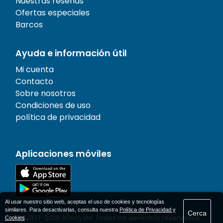
Nuestras reseñas
Ofertas especiales
Barcos
Ayuda e información útil
Mi cuenta
Contacto
Sobre nosotros
Condiciones de uso
política de privacidad
Aplicaciones móviles
Al usar nuestro sitio web, aceptas el uso de cookies y tecnologías
similares. Para desactivarlas, consulta nuestra
Política de Privacidad y
Cerca
© 1977-
2026
AFerry Ltd. Todos los derechos reservados..
Cookies
.