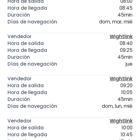
08:00
08:45
45min
dom, mar, mié
Wightlink
08:40
09:25
45min
jue
Wightlink
09:20
10:05
45min
dom, lun, mié
Wightlink
10:00
10:45