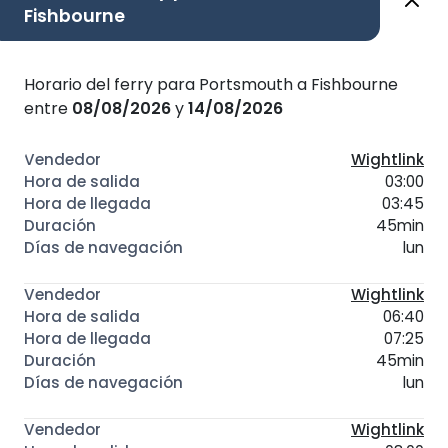
Fishbourne
Horario del ferry para Portsmouth a Fishbourne
entre
08/08/2026
y
14/08/2026
Wightlink
03:00
03:45
45min
lun
Wightlink
06:40
07:25
45min
lun
Wightlink