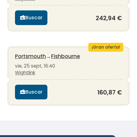
242,94 €
Buscar
¡Gran oferta!
Portsmouth
→
Fishbourne
vie, 25 sept, 16:40
Wightlink
160,87 €
Buscar