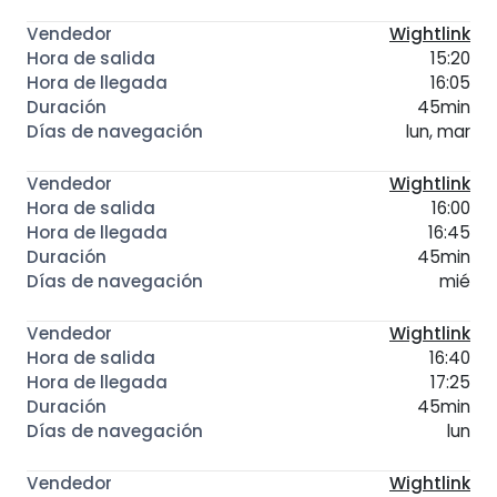
Wightlink
15:20
16:05
45min
lun, mar
Wightlink
16:00
16:45
45min
mié
Wightlink
16:40
17:25
45min
lun
Wightlink