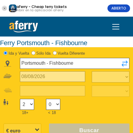
aFerry - Cheap ferry tickets
ABIERTO
Abrir en la aplicación aFerry
Ferry Portsmouth - Fishbourne
Ida y Vuelta
Sólo Ida
Vuelta Diferente
18+
< 18
Buscar