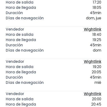
17:20
18:05
45min
dom, jue
Wightlink
18:40
19:25
45min
dom
Wightlink
19:20
20:05
45min
mié
Wightlink
20:00
20:45