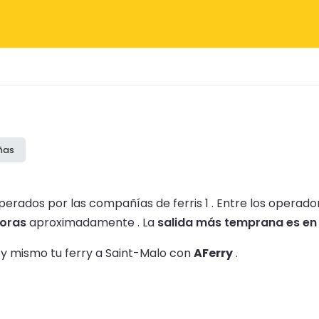
ñas
perados por las compañías de ferris 1 .
Entre los operado
horas
aproximadamente .
La
salida más temprana es en 
oy mismo tu ferry a Saint-Malo con
AFerry
.