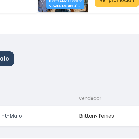
Ver promoción
BRITTANY FERRIES:
VIAJES DE UN DÍA
A INGLATERRA
DESDE 41€
alo
Vendedor
int-Malo
Brittany Ferries