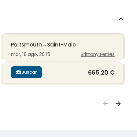
Portsmouth
→
Saint-Malo
mar, 18 ago, 20:15
Brittany Ferries
665,20 €
Buscar