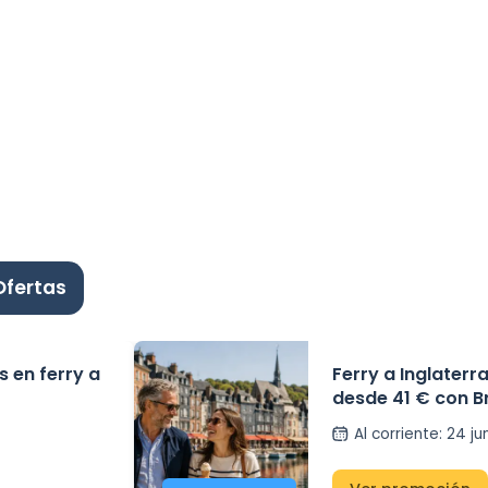
Ofertas
s en ferry a
Ferry a Inglaterr
desde 41 € con Br
Al corriente
:
24 ju