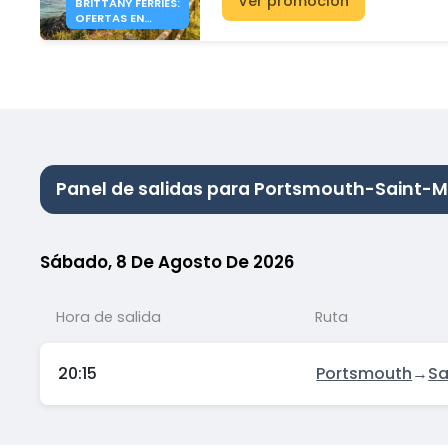
Ver promoción
BRITTANY FERRIES:
OFERTAS EN
INGLATERRA
DESDE 200€
Panel de salidas para Portsmouth-Saint-M
Sábado, 8 De Agosto De 2026
Hora de salida
Ruta
20:15
Portsmouth
→
Sa