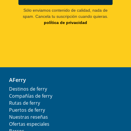
Sólo enviamos contenido de calidad, nada de
spam. Cancela tu suscripción cuando quieras.
política de privacidad
AFerry
Destinos de ferry
Compañías de ferry
Rutas de ferry
Puertos de ferry
Nuestras reseñas
Ofertas especiales