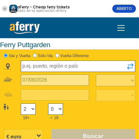
aFerry - Cheap ferry tickets
ABIERTO
Abrir en la aplicación aFerry
Ferry Puttgarden
Ida y Vuelta
Sólo Ida
Vuelta Diferente
18+
< 18
Buscar