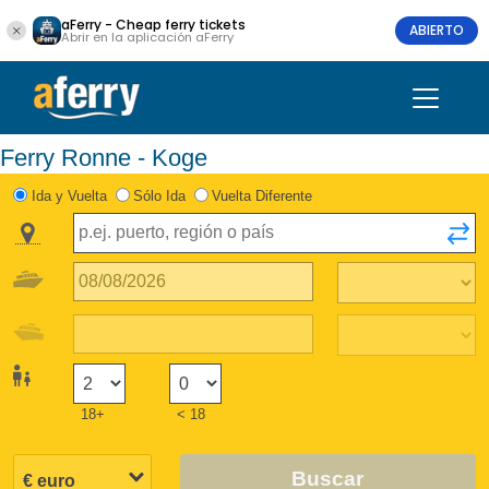
aFerry - Cheap ferry tickets
ABIERTO
Abrir en la aplicación aFerry
Ferry Ronne - Koge
Ida y Vuelta
Sólo Ida
Vuelta Diferente
18+
< 18
Buscar