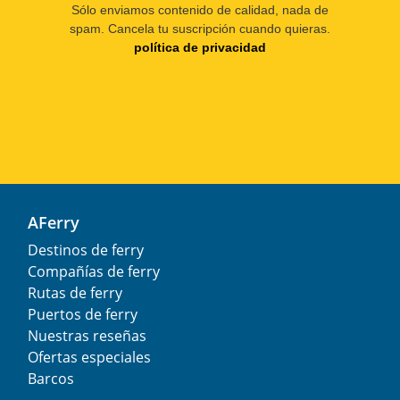
Sólo enviamos contenido de calidad, nada de
spam. Cancela tu suscripción cuando quieras.
política de privacidad
AFerry
Destinos de ferry
Compañías de ferry
Rutas de ferry
Puertos de ferry
Nuestras reseñas
Ofertas especiales
Barcos