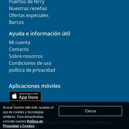
Puertos de ferry
Nuestras reseñas
Ofertas especiales
Barcos
Ayuda e información útil
Mi cuenta
Contacto
Sobre nosotros
Condiciones de uso
política de privacidad
Aplicaciones móviles
Al usar nuestro sitio web, aceptas el
Cerca
uso de cookies y tecnologías
similares. Para desactivarlas,
consulta nuestra
Política de
© 1977-
2026
AFerry Ltd. Todos los derechos reservados..
Privacidad y Cookies
.