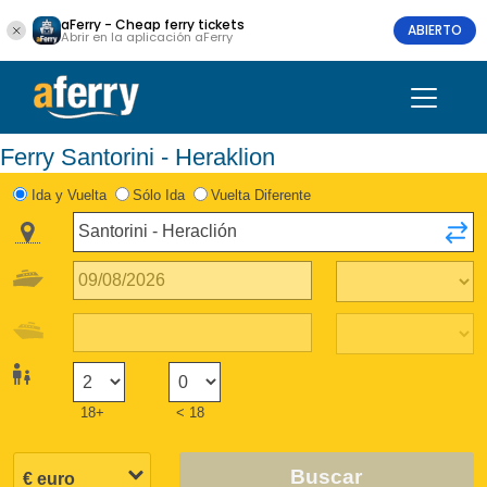
aFerry - Cheap ferry tickets
ABIERTO
Abrir en la aplicación aFerry
Ferry Santorini - Heraklion
Ida y Vuelta
Sólo Ida
Vuelta Diferente
18+
< 18
Buscar