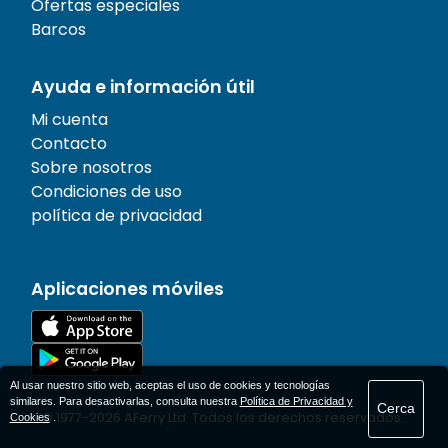
Ofertas especiales
Barcos
Ayuda e información útil
Mi cuenta
Contacto
Sobre nosotros
Condiciones de uso
política de privacidad
Aplicaciones móviles
Al usar nuestro sitio web, aceptas el uso de cookies y tecnologías
similares. Para desactivarlas, consulta nuestra
Política de Privacidad y
Cerca
© 1977-
2026
AFerry Ltd. Todos los derechos reservados..
Cookies
.