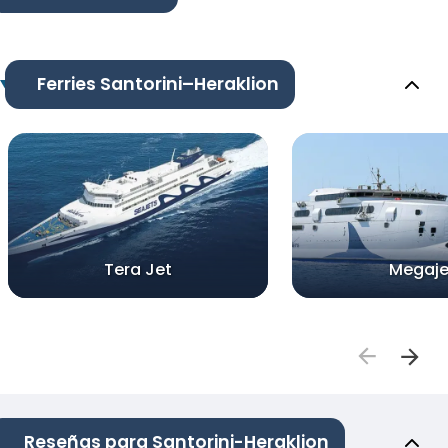
Ferries Santorini–Heraklion
Tera Jet
Megaje
Reseñas para Santorini-Heraklion