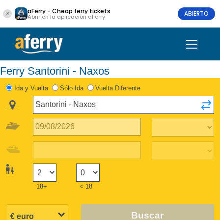
aFerry - Cheap ferry tickets
ABIERTO
Abrir en la aplicación aFerry
Ferry Santorini - Naxos
Ida y Vuelta
Sólo Ida
Vuelta Diferente
18+
< 18
Buscar