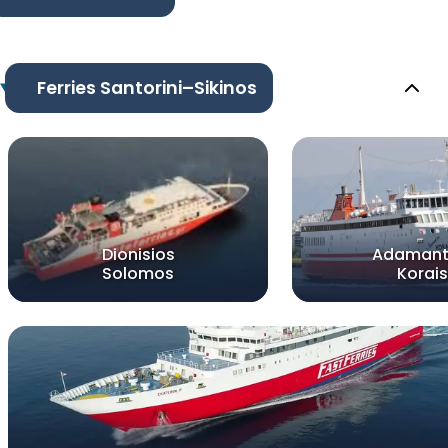
Ferries Santorini–Sikinos
Dionisios
Adamant
Solomos
Korais