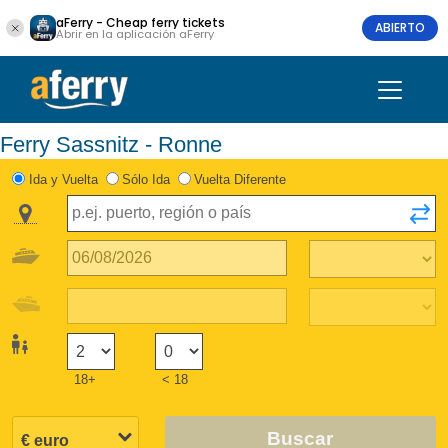
aFerry - Cheap ferry tickets
ABIERTO
Abrir en la aplicación aFerry
Ferry Sassnitz - Ronne
Ida y Vuelta
Sólo Ida
Vuelta Diferente
18+
< 18
Buscar