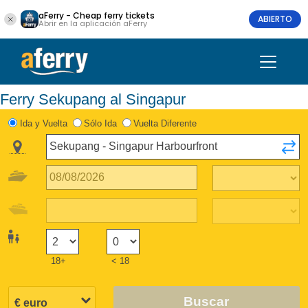
aFerry - Cheap ferry tickets
ABIERTO
Abrir en la aplicación aFerry
Ferry Sekupang al Singapur
Ida y Vuelta
Sólo Ida
Vuelta Diferente
18+
< 18
Buscar