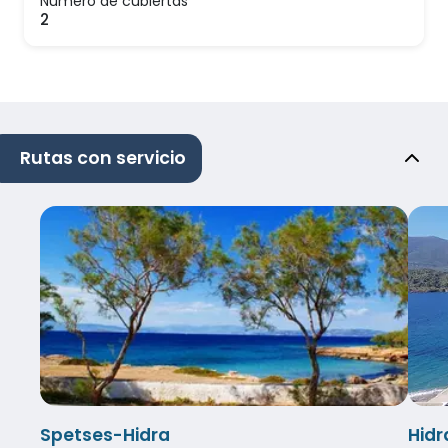
Número de cubiertas
2
Rutas con servicio
Spetses-Hidra
Hidr