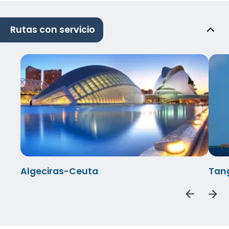
Rutas con servicio
Algeciras-Ceuta
Tang