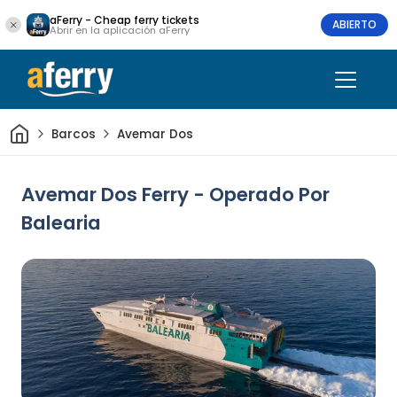
aFerry - Cheap ferry tickets
ABIERTO
Abrir en la aplicación aFerry
Inicio
Barcos
Avemar Dos
Avemar Dos Ferry - Operado Por
Balearia