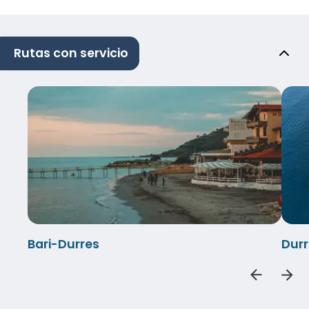
Rutas con servicio
Bari-Durres
Durr