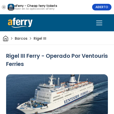
aFerry - Cheap ferry tickets
ABIERTO
Abrir en la aplicación aFerry
Inicio
Barcos
Rigel III
Rigel III Ferry - Operado Por Ventouris
Ferries