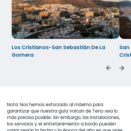
Los Cristianos-San Sebastián De La
San 
Gomera
Cris
Nota: Nos hemos esforzado al máximo para
garantizar que nuestra guía Volcan de Teno sea lo
más precisa posible. Sin embargo, las instalaciones,
los servicios y el entretenimiento a bordo pueden
variar según la fecha y la época del año en que viaje.