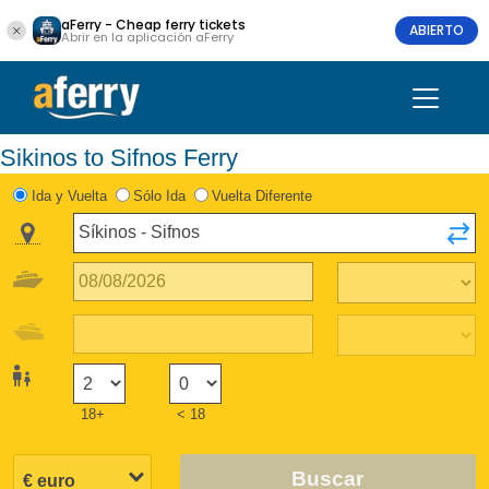
aFerry - Cheap ferry tickets
ABIERTO
Abrir en la aplicación aFerry
Sikinos to Sifnos Ferry
Ida y Vuelta
Sólo Ida
Vuelta Diferente
18+
< 18
Buscar