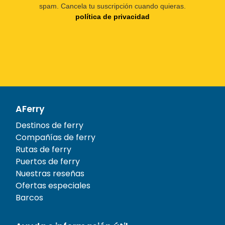
spam. Cancela tu suscripción cuando quieras.
política de privacidad
AFerry
Destinos de ferry
Compañías de ferry
Rutas de ferry
Puertos de ferry
Nuestras reseñas
Ofertas especiales
Barcos