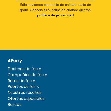
Sólo enviamos contenido de calidad, nada de
spam. Cancela tu suscripción cuando quieras.
política de privacidad
AFerry
Destinos de ferry
Compañías de ferry
Rutas de ferry
Puertos de ferry
Nuestras reseñas
Ofertas especiales
Barcos