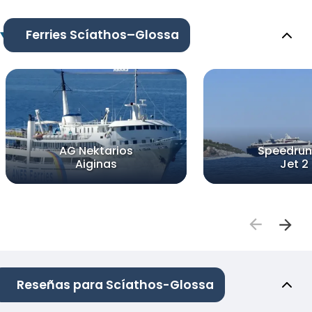
Ferries Scíathos–Glossa
AG Nektarios
Speedrun
Aiginas
Jet 2
Reseñas para Scíathos-Glossa